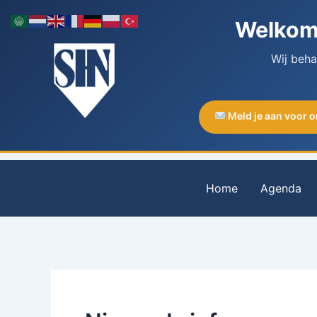
Ga
Welkom 
naar
de
Wij beh
inhoud
Meld je aan voor 
Home
Agenda