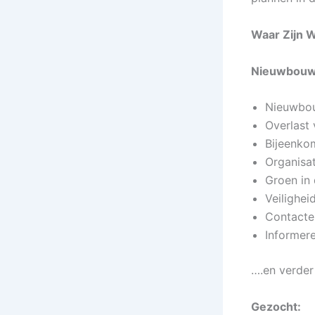
Waar Zijn 
Nieuwbouw
Nieuwbo
Overlast 
Bijeenko
Organisa
Groen in 
Veilighei
Contacte
Informer
….en verder
Gezocht: