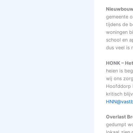
Nieuwbouw 
gemeente ov
tijdens de 
woningen bi
school en a
dus veel is
HONK – Het
heien is be
wij ons zor
Hoofddorp N
kritisch bli
HNN@vastb
Overlast B
gedumpt wor
lokaal zien