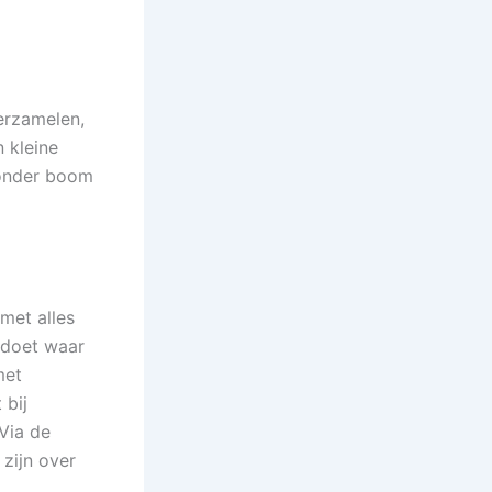
erzamelen,
n kleine
zonder boom
met alles
 doet waar
met
 bij
Via de
zijn over