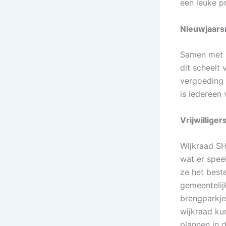
een leuke pr
Nieuwjaarsr
Samen met M
dit scheelt 
vergoeding
is iedereen
Vrijwilligers
Wijkraad SH
wat er spee
ze het beste
gemeentelijk
brengparkje
wijkraad ku
plannen in d