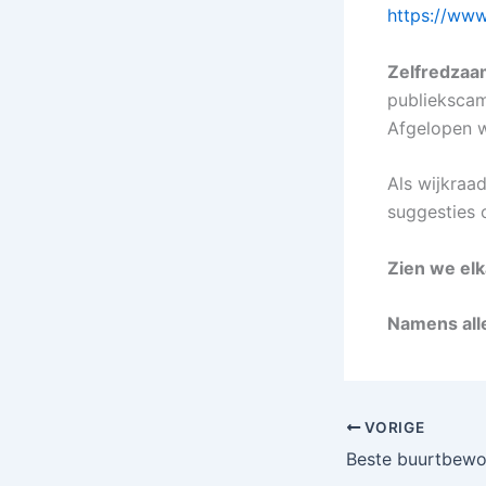
https://ww
Zelfredzaa
publiekscam
Afgelopen w
Als wijkraa
suggesties 
Zien we elk
Namens all
VORIGE
Beste buurtbewo