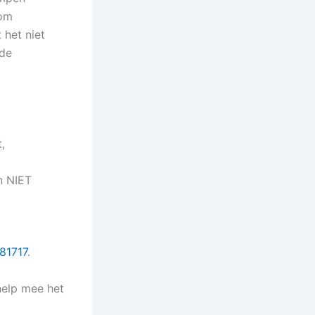
 om
 het niet
 de
,
jn NIET
81717
.
help mee het