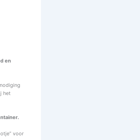
nd en
nodiging
j het
ntainer.
ootje” voor