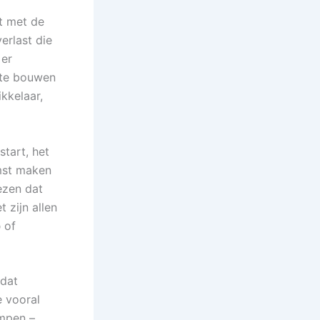
t met de
erlast die
 er
 te bouwen
kkelaar,
tart, het
omst maken
ezen dat
 zijn allen
p
of
 dat
e vooral
umpen –