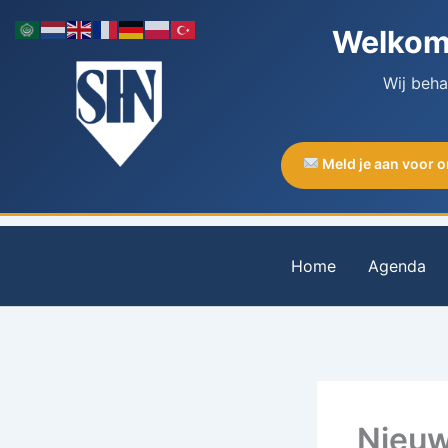
Ga
Welkom 
naar
de
Wij beh
inhoud
Meld je aan voor 
Home
Agenda
Nieuw