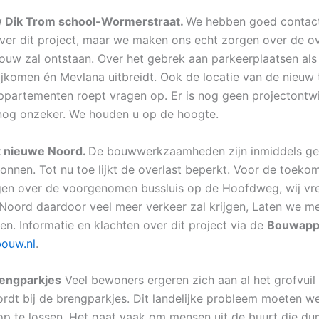
Dik Trom school-Wormerstraat.
We hebben goed contac
er dit project, maar we maken ons echt zorgen over de ov
bouw zal ontstaan. Over het gebrek aan parkeerplaatsen als
jkomen én Mevlana uitbreidt. Ook de locatie van de nieuw
ppartementen roept vragen op. Er is nog geen projectontwi
 nog onzeker. We houden u op de hoogte.
 nieuwe Noord.
De bouwwerkzaamheden zijn inmiddels ges
gonnen. Tot nu toe lijkt de overlast beperkt. Voor de toek
gen over de voorgenomen bussluis op de Hoofdweg, wij vr
oord daardoor veel meer verkeer zal krijgen, Laten we met
jven. Informatie en klachten over dit project via de
Bouwap
ouw.nl
.
rengparkjes
Veel bewoners ergeren zich aan al het grofvuil
dt bij de brengparkjes. Dit landelijke probleem moeten w
 op te lossen. Het gaat vaak om mensen uit de buurt die d