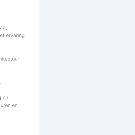
dag,
et ervaring
itectuur
.
.
g en
buren en