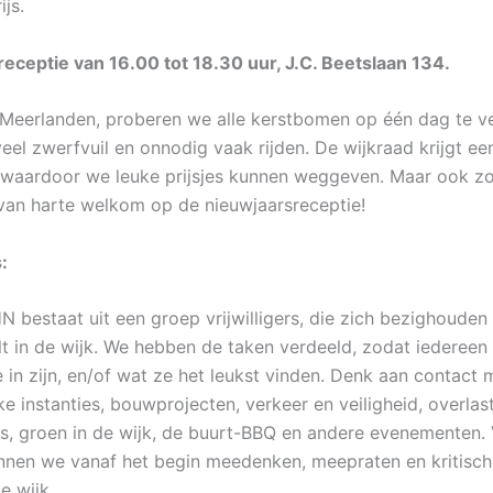
ijs.
eceptie van 16.00 tot 18.30 uur, J.C. Beetslaan 134.
eerlanden, proberen we alle kerstbomen op één dag te v
veel zwerfvuil en onnodig vaak rijden. De wijkraad krijgt ee
 waardoor we leuke prijsjes kunnen weggeven. Maar ook 
 van harte welkom op de nieuwjaarsreceptie!
:
N bestaat uit een groep vrijwilligers, die zich bezighouden 
lt in de wijk. We hebben de taken verdeeld, zodat iedereen
 in zijn, en/of wat ze het leukst vinden. Denk aan contact 
e instanties, bouwprojecten, verkeer en veiligheid, overlast
s, groen in de wijk, de buurt-BBQ en andere evenementen. 
nnen we vanaf het begin meedenken, meepraten en kritisch 
e wijk.