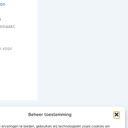
oon
a
emaakt.
n voor
VOLGENDE
Beheer toestemming
Nieuwjaarsreceptie 10 januari gaat door!!
 ervaringen te bieden, gebruiken wij technologieën zoals cookies om