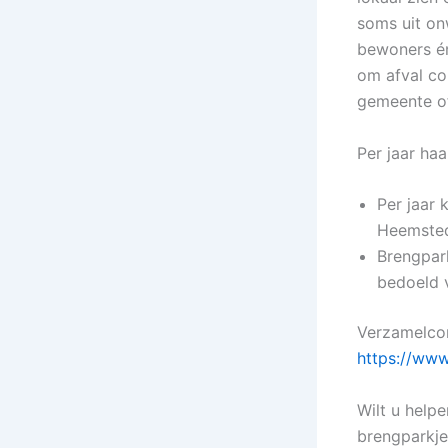
soms uit on
bewoners én
om afval co
gemeente of
Per jaar ha
Per jaar 
Heemsted
Brengpark
bedoeld v
Verzamelcon
https://www
Wilt u help
brengparkje