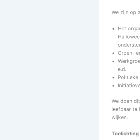
We zijn op 
Het organ
Halloween
onderste
Groen- en
Werkgroe
e.d.
Politieke
Initiatie
We doen di
leefbaar te
wijken.
Toelichting