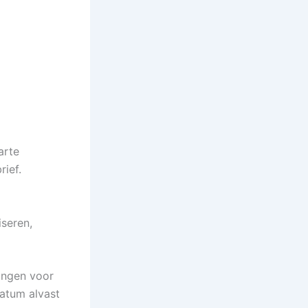
arte
ief.
iseren,
ingen voor
datum alvast