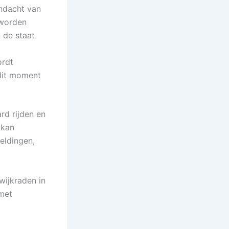
ndacht van
 worden
 de staat
ordt
 dit moment
rd rijden en
 kan
eldingen,
wijkraden in
 met