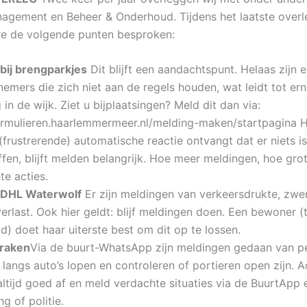
gement en Beheer & Onderhoud. Tijdens het laatste overle
e de volgende punten besproken:
 bij brengparkjes
Dit blijft een aandachtspunt. Helaas zijn 
emers die zich niet aan de regels houden, wat leidt tot ern
g in de wijk. Ziet u bijplaatsingen? Meld dit dan via:
formulieren.haarlemmermeer.nl/melding-maken/startpagina 
frustrerende) automatische reactie ontvangt dat er niets is
fen, blijft melden belangrijk. Hoe meer meldingen, hoe gro
te acties.
 DHL Waterwolf
Er zijn meldingen van verkeersdrukte, zwer
erlast. Ook hier geldt: blijf meldingen doen. Een bewoner (
id) doet haar uiterste best om dit op te lossen.
raken
Via de buurt-WhatsApp zijn meldingen gedaan van p
 langs auto’s lopen en controleren of portieren open zijn. Ad
ltijd goed af en meld verdachte situaties via de BuurtApp e
g of politie.