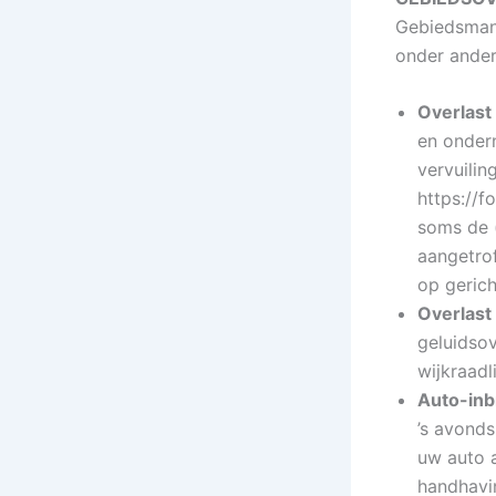
Gebiedsmana
onder ander
Overlast
en ondern
vervuilin
https://
soms de (
aangetrof
op gerich
Overlast
geluidsov
wijkraadl
Auto-inb
’s avonds
uw auto a
handhavin