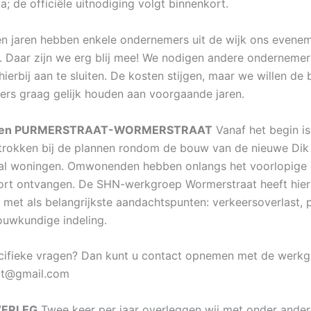
; de officiële uitnodiging volgt binnenkort.
n jaren hebben enkele ondernemers uit de wijk ons evene
 Daar zijn we erg blij mee! We nodigen andere ondernemer
hierbij aan te sluiten. De kosten stijgen, maar we willen de 
rs graag gelijk houden aan voorgaande jaren.
nen PURMERSTRAAT-WORMERSTRAAT
Vanaf het begin is
trokken bij de plannen rondom de bouw van de nieuwe Di
tal woningen. Omwonenden hebben onlangs het voorlopige
ort ontvangen. De SHN-werkgroep Wormerstraat heeft hie
 met als belangrijkste aandachtspunten: verkeersoverlast, 
uwkundige indeling.
cifieke vragen? Dan kunt u contact opnemen met de werkg
at@gmail.com
VERLEG
Twee keer per jaar overleggen wij met onder ander