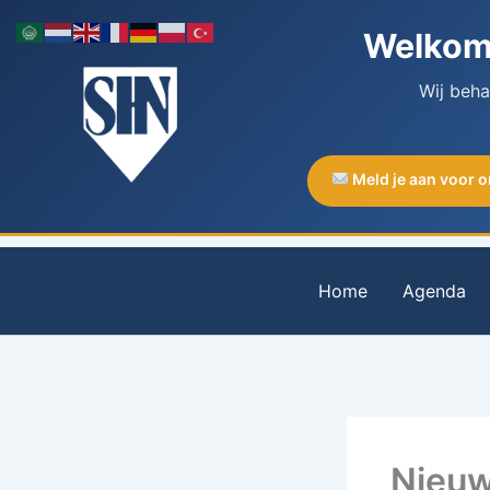
Ga
Welkom 
naar
de
Wij beh
inhoud
Meld je aan voor 
Home
Agenda
Nieuw