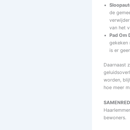
Sloopaut
de gemeen
verwijder
van het v
Pad Om 
gekeken n
is er gee
Daarnaast z
geluidsoverl
worden, bli
hoe meer mo
SAMENRED
Haarlemmerm
bewoners.