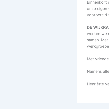
Binnenkort 
onze eigen 
voorbereid t
DE WIJKR
werken we m
samen. Met 
werkgroepen
Met vriendel
Namens alle
Henriëtte v