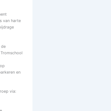
ment
s van harte
bijdrage
 de
k Tromschool
rop
parkeren en
roep via:
e