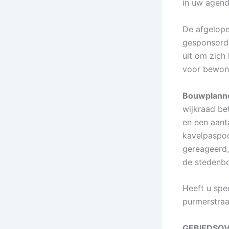
in uw agenda
De afgelope
gesponsord.
uit om zich 
voor bewone
Bouwplan
wijkraad be
en een aan
kavelpaspo
gereageerd,
de stedenbo
Heeft u spe
purmerstra
GEBIEDSO