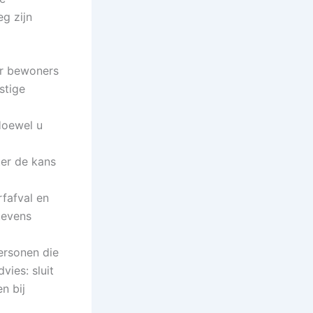
g zijn
er bewoners
stige
Hoewel u
ter de kans
fafval en
tevens
ersonen die
vies: sluit
n bij