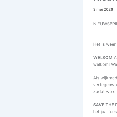
3 mei 2026
NIEUWSBRI
Me
Het is weer 
WELKOM
Al
welkom! We 
Als wijkraa
vertegenwoo
zodat we el
SAVE THE 
het jaarfee