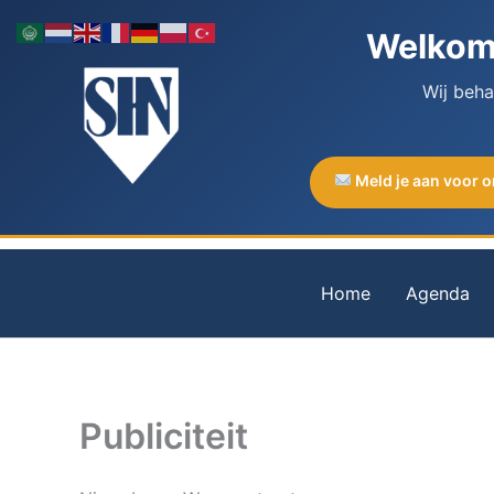
Ga
Welkom 
naar
de
Wij beh
inhoud
Meld je aan voor 
Home
Agenda
Publiciteit