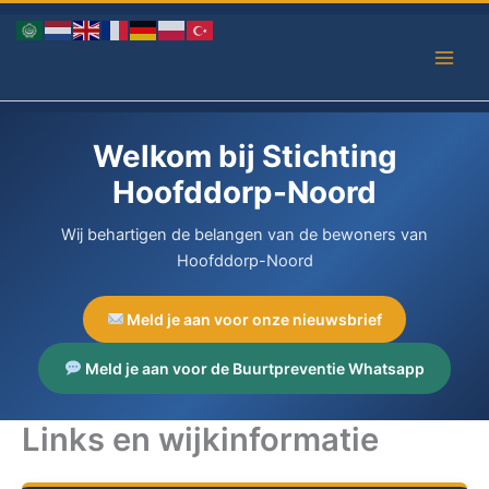
Ga
naar
de
inhoud
Welkom bij Stichting
Hoofddorp-Noord
Wij behartigen de belangen van de bewoners van
Hoofddorp-Noord
Meld je aan voor onze nieuwsbrief
Meld je aan voor de Buurtpreventie Whatsapp
Links en wijkinformatie