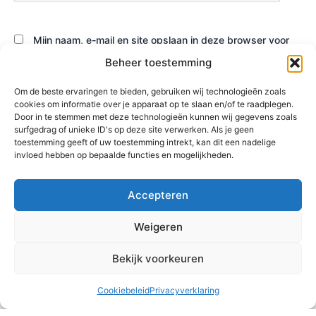
Mijn naam, e-mail en site opslaan in deze browser voor
de volgende keer wanneer ik een reactie plaats.
Beheer toestemming
Om de beste ervaringen te bieden, gebruiken wij technologieën zoals
cookies om informatie over je apparaat op te slaan en/of te raadplegen.
Door in te stemmen met deze technologieën kunnen wij gegevens zoals
surfgedrag of unieke ID's op deze site verwerken. Als je geen
toestemming geeft of uw toestemming intrekt, kan dit een nadelige
invloed hebben op bepaalde functies en mogelijkheden.
Accepteren
Weigeren
Bekijk voorkeuren
Copyright © 2026 Hoofddorp Noord | Powered by
Rydo Telecom
Cookiebeleid
Privacyverklaring