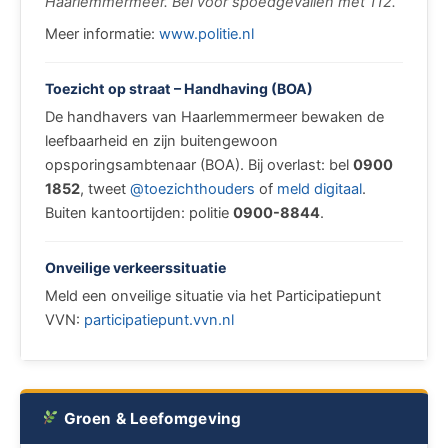
Haarlemmermeer. Bel voor spoedgevallen met 112.”
Meer informatie:
www.politie.nl
Toezicht op straat – Handhaving (BOA)
De handhavers van Haarlemmermeer bewaken de
leefbaarheid en zijn buitengewoon
opsporingsambtenaar (BOA). Bij overlast: bel
0900
1852
, tweet
@toezichthouders
of
meld digitaal
.
Buiten kantoortijden: politie
0900-8844
.
Onveilige verkeerssituatie
Meld een onveilige situatie via het Participatiepunt
VVN:
participatiepunt.vvn.nl
Groen & Leefomgeving