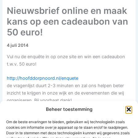
Nieuwsbrief online en maak
kans op een cadeaubon van
50 euro!
4 juli 2014
Vul nu de enquête in op onze site en win een cadeaubon
t.w.v. 50 euro!
http://hoofddorpnoord.nl/enquete
de vragenlijst duurt 2-3 minuten en zal ons helpen beter
inzicht te krijgen in onze wijk en de evenementen die wij
organiseren. Bij voorbaat dank!
Beheer toestemming
Nieuwsbrief 68 is nu te lezen
Om de beste ervaringen te bieden, gebruiken wij technologieën zoals
op
http://hoofddorpnoord.nl/nieuwsbrief
en zal binnenkort
cookies om informatie over je apparaat op te slaan en/of te raadplegen.
worden rondgebracht.
Door in te stemmen met deze technologieën kunnen wij gegevens zoals