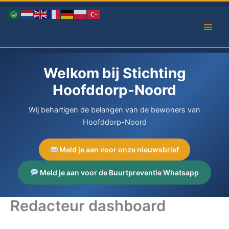
Ga
naar
de
inhoud
Welkom bij Stichting
Hoofddorp-Noord
Wij behartigen de belangen van de bewoners van
Hoofddorp-Noord
Meld je aan voor onze nieuwsbrief
Meld je aan voor de Buurtpreventie Whatsapp
Redacteur dashboard