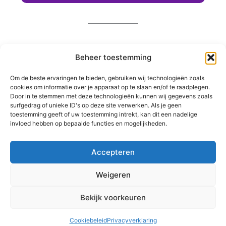
Bestaande berichten
Beheer toestemming
Alle berichten bekijken
Om de beste ervaringen te bieden, gebruiken wij technologieën zoals
cookies om informatie over je apparaat op te slaan en/of te raadplegen.
Door in te stemmen met deze technologieën kunnen wij gegevens zoals
surfgedrag of unieke ID's op deze site verwerken. Als je geen
toestemming geeft of uw toestemming intrekt, kan dit een nadelige
Uitloggen
invloed hebben op bepaalde functies en mogelijkheden.
Accepteren
Weigeren
Bekijk voorkeuren
Copyright © 2026 Hoofddorp Noord | Powered by
Rydo Telecom
Cookiebeleid
Privacyverklaring