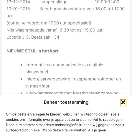
13-12-2014 Lampenslinger 10:00-12:00
10-01-2015 Kerstbomeninzameling van 16.00 tot 17.00
uur
(container wordt om 17.00 uur opgehaald!)
Nieuwjaarsreceptie vanaf 16.30 tot ca. 19.00 uur.
Locatie J.C. Beetslaan 134
NIEUWE STIJL in het kort
Informatie en communicatie via digitale
nieuwsbrief
Inloop/jaarvergadering in september/oktober en
in maart/april
Nieuwjaarsreceptie met kerstbomeninzameling
Activiteiten zullen door bewoners zelf worden
Beheer toestemming
georganiseerd met ondersteuning van SHN.
SHN zal de wijkbewoners naar beste kunnen
Om de beste ervaringen te bieden, gebruiken wij technologieën zoals
cookies om informatie over je apparaat op te slaan en/of te raadplegen.
vertegenwoordigen en informeren.
Door in te stemmen met deze technologieën kunnen wij gegevens zoals
surfgedrag of unieke ID's op deze site verwerken. Als je geen