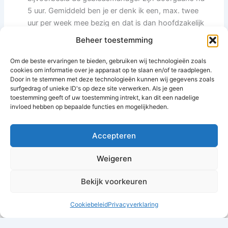
5 uur. Gemiddeld ben je er denk ik een, max. twee
uur per week mee bezig en dat is dan hoofdzakelijk
mailverkeer. Mocht je interesse hebben om deel uit
Beheer toestemming
te maken van de wijkraad, dan horen we dat graag.
Om de beste ervaringen te bieden, gebruiken wij technologieën zoals
cookies om informatie over je apparaat op te slaan en/of te raadplegen.
Door in te stemmen met deze technologieën kunnen wij gegevens zoals
surfgedrag of unieke ID's op deze site verwerken. Als je geen
Reacties zijn gesloten.
toestemming geeft of uw toestemming intrekt, kan dit een nadelige
invloed hebben op bepaalde functies en mogelijkheden.
Accepteren
Weigeren
Bekijk voorkeuren
Copyright © 2026 Hoofddorp Noord | Powered by
Rydo Telecom
Cookiebeleid
Privacyverklaring