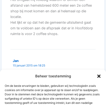
afstand van hemelsbreed 600 meter een 2e coffee
shop bij moet komen en dan al helemaal op die
locatie.
Het lijkt er op dat het de gemeente uitsluitend gaat
om te voldoen aan de afspraak dat er in Hoofddorp
ruimte is voor 2 coffee shops.
Jan
15 januari 2015 om 18:25
Beheer toestemming
Ik ben benieuwd hoe de buurt hier tegen aan kijkt.
Om de beste ervaringen te bieden, gebruiken wij technologieën zoals
cookies om informatie over je apparaat op te slaan en/of te raadplegen.
Door in te stemmen met deze technologieën kunnen wij gegevens zoals
surfgedrag of unieke ID's op deze site verwerken. Als je geen
Reacties zijn gesloten.
toestemming geeft of uw toestemming intrekt, kan dit een nadelige