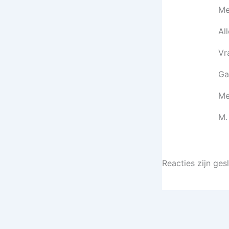
Me
Al
Vr
Ga
Me
M.
Reacties zijn ges