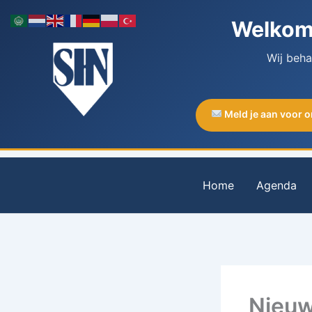
Ga
Welkom 
naar
de
Wij beh
inhoud
Meld je aan voor 
Home
Agenda
Nieuw