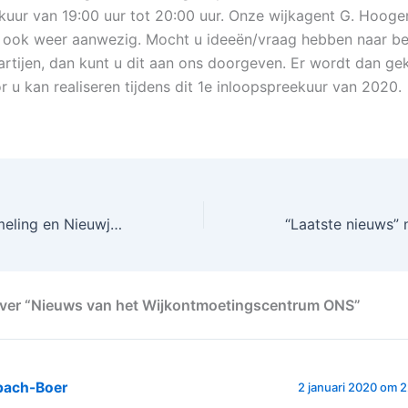
kuur van 19:00 uur tot 20:00 uur. Onze wijkagent G. Hoog
 ook weer aanwezig. Mocht u ideeën/vraag hebben naar b
partijen, dan kunt u dit aan ons doorgeven. Er wordt dan ge
r u kan realiseren tijdens dit 1e inloopspreekuur van 2020.
Kerstbomeninzameling en Nieuwjaarsreceptie voor alle bewoners van Hoofddorp Noord en genodigden.
over “Nieuws van het Wijkontmoetingscentrum ONS”
bach-Boer
2 januari 2020 om 