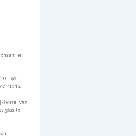
lichaam en
20 Tijd:
Meerstede.
jkborrel van
t glas te
een