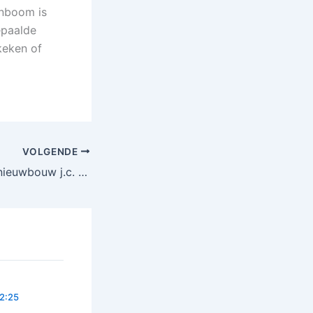
enboom is
epaalde
keken of
VOLGENDE
“Laatste nieuws” nieuwbouw j.c. Beetslaan
22:25