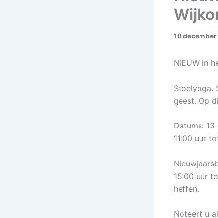
Wijko
18 december
NIEUW in he
Stoelyoga. 
geest. Op d
Datums: 13 
11:00 uur t
Nieuwjaarsb
15:00 uur t
heffen.
Noteert u a