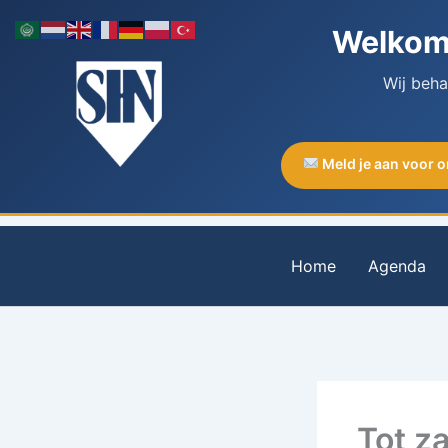
Ga
Welkom 
naar
de
Wij beh
inhoud
Meld je aan voor 
Home
Agenda
Tot za