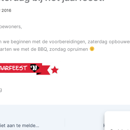
r 2016
tbewoners,
an we beginnen met de voorbereidingen, zaterdag opbouw
starten we met de BBQ, zondag opruimen
g
Vergeet u zicht niet aan te melden voor het jaarfeest?
Klankbord 