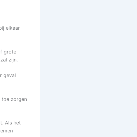
ij elkaar
f grote
al zijn.
r geval
 toe
zorgen
t. Als het
 nemen