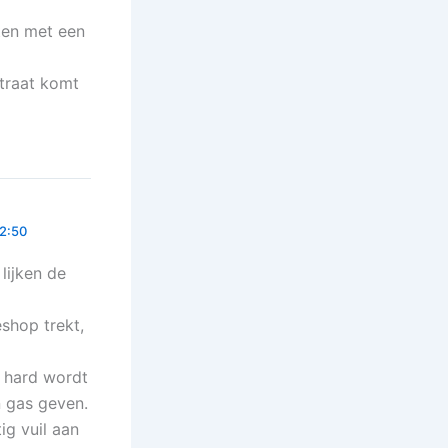
tten met een
traat komt
2:50
lijken de
eshop trekt,
g hard wordt
 gas geven.
ig vuil aan