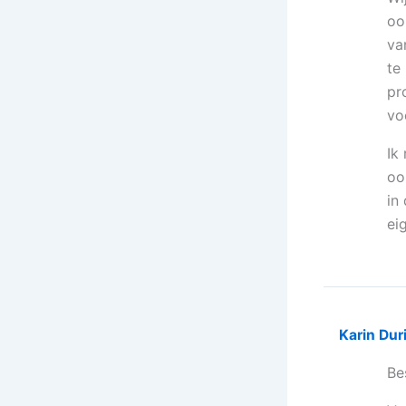
oo
va
te
pr
vo
Ik
oo
in
ei
Karin Dur
Be