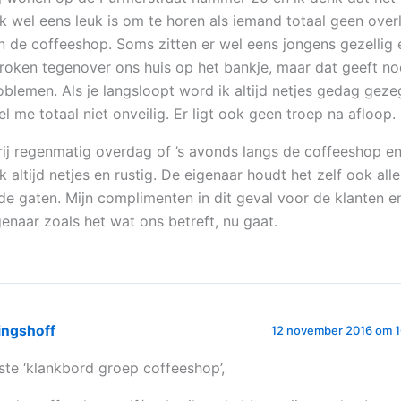
k wel eens leuk is om te horen als iemand totaal geen overl
n de coffeeshop. Soms zitten er wel eens jongens gezellig e
 roken tegenover ons huis op het bankje, maar dat geeft no
oblemen. Als je langsloopt word ik altijd netjes gedag geze
el me totaal niet onveilig. Er ligt ook geen troep na afloop.
 rij regenmatig overdag of ’s avonds langs de coffeeshop en
k altijd netjes en rustig. De eigenaar houdt het zelf ook al
 de gaten. Mijn complimenten in dit geval voor de klanten e
genaar zoals het wat ons betreft, nu gaat.
ingshoff
12 november 2016 om 1
ste ‘klankbord groep coffeeshop’,