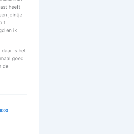
ast heeft
en jointje
oit
gd en ik
 daar is het
lemaal goed
n de
6:03