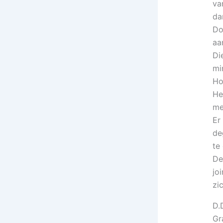
va
da
Do
aa
Di
mi
Ho
He
me
Er
de
te
De
jo
zi
D.
Gr