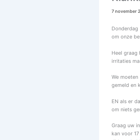
7 november 
Donderdag 1
om onze bev
Heel graag 
irritaties m
We moeten b
gemeld en k
EN als er d
om niets ge
Graag uw in
kan voor 17