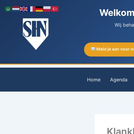
Ga
Welkom 
naar
de
Wij beh
inhoud
Meld je aan voor 
Home
Agenda
Klank