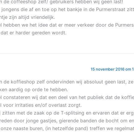
n de coffeeshop zelf/ gebruikers hebben wij geen last!
 jongens die af en toe op het bankje in de Purmerstraat zi
ntje zijn altijd vriendelijk.
l hebben we het idee dat er meer verkeer door de Purmers
 dat er harder gereden wordt.
15 november 2016 om 1
n de koffieshop zelf ondervinden wij absoluut geen last, ze 
ken aardig op orde te hebben.
l constateren wij dat een deel van het publiek dat de koffi
l voor irritaties en/of overlast zorgt.
j zitten met de zaak op de T-splitsing en ervaren dat er er
reden door jonge gastjes, gierende banden de bocht om en
j onze naaste buren, (in hetzelfde pand) treffen we regelmat