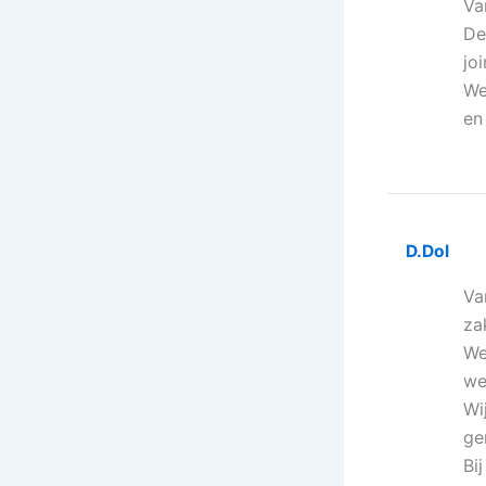
Va
De
joi
We
en
D.Dol
Va
za
We
we
Wi
ge
Bi