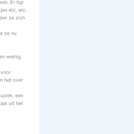
en. Er ligt
jes etc. etc.
den ze zich
t ze nu
nen weinig
 voor
m het over
uziek, een
aal uit het