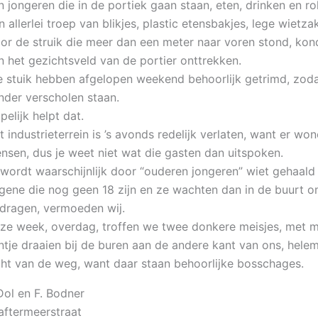
n jongeren die in de portiek gaan staan, eten, drinken en rok
n allerlei troep van blikjes, plastic etensbakjes, lege wietzak
or de struik die meer dan een meter naar voren stond, kon
n het gezichtsveld van de portier onttrekken.
e stuik hebben afgelopen weekend behoorlijk getrimd, zoda
nder verscholen staan.
pelijk helpt dat.
t industrieterrein is ’s avonds redelijk verlaten, want er wo
nsen, dus je weet niet wat die gasten dan uitspoken.
 wordt waarschijnlijk door “ouderen jongeren” wiet gehaald
gene die nog geen 18 zijn en ze wachten dan in de buurt o
 dragen, vermoeden wij.
ze week, overdag, troffen we twee donkere meisjes, met m
intje draaien bij de buren aan de andere kant van ons, helem
cht van de weg, want daar staan behoorlijke bosschages.
Dol en F. Bodner
aftermeerstraat