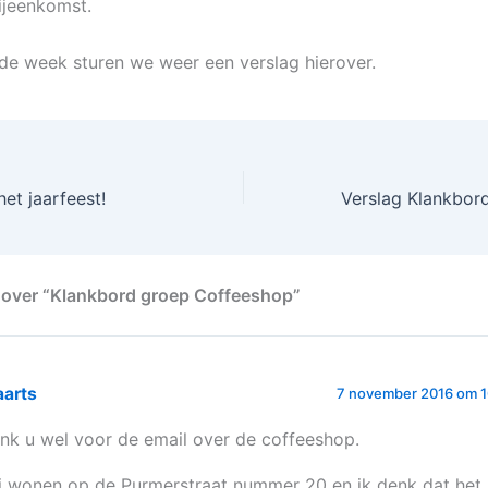
bijeenkomst.
de week sturen we weer een verslag hierover.
het jaarfeest!
 over “Klankbord groep Coffeeshop”
aarts
7 november 2016 om 1
nk u wel voor de email over de coffeeshop.
j wonen op de Purmerstraat nummer 20 en ik denk dat het