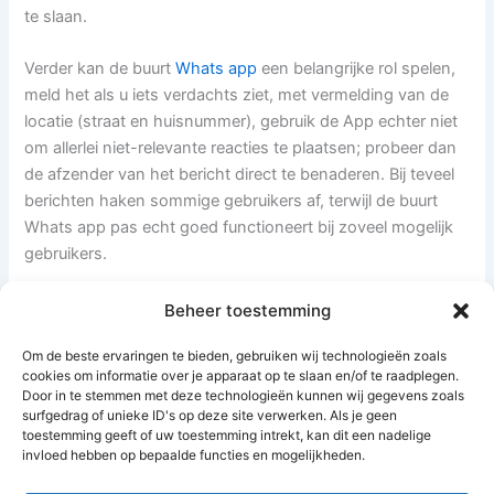
te slaan.
Verder kan de buurt
Whats app
een belangrijke rol spelen,
meld het als u iets verdachts ziet, met vermelding van de
locatie (straat en huisnummer), gebruik de App echter niet
om allerlei niet-relevante reacties te plaatsen; probeer dan
de afzender van het bericht direct te benaderen. Bij teveel
berichten haken sommige gebruikers af, terwijl de buurt
Whats app pas echt goed functioneert bij zoveel mogelijk
gebruikers.
Wij wensen u een fijne, zonnige en veilige zomer,
Beheer toestemming
Om de beste ervaringen te bieden, gebruiken wij technologieën zoals
Wijkraad Stichting Hoofddorp Noord
cookies om informatie over je apparaat op te slaan en/of te raadplegen.
Door in te stemmen met deze technologieën kunnen wij gegevens zoals
surfgedrag of unieke ID's op deze site verwerken. Als je geen
toestemming geeft of uw toestemming intrekt, kan dit een nadelige
invloed hebben op bepaalde functies en mogelijkheden.
VORIGE
VOLGENDE