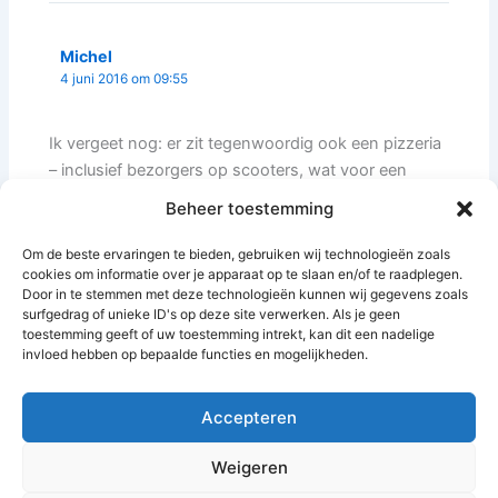
Michel
4 juni 2016 om 09:55
Ik vergeet nog: er zit tegenwoordig ook een pizzeria
– inclusief bezorgers op scooters, wat voor een
toename zorgt van brommer-verkeer. Overigens heb
Beheer toestemming
ik daar ook geen last van.
Om de beste ervaringen te bieden, gebruiken wij technologieën zoals
cookies om informatie over je apparaat op te slaan en/of te raadplegen.
Door in te stemmen met deze technologieën kunnen wij gegevens zoals
surfgedrag of unieke ID's op deze site verwerken. Als je geen
Reacties zijn gesloten.
toestemming geeft of uw toestemming intrekt, kan dit een nadelige
invloed hebben op bepaalde functies en mogelijkheden.
Accepteren
Weigeren