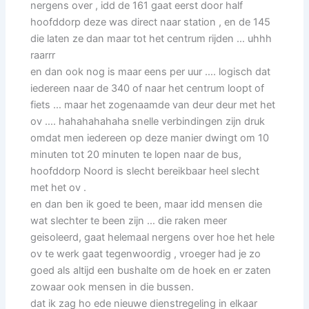
nergens over , idd de 161 gaat eerst door half
hoofddorp deze was direct naar station , en de 145
die laten ze dan maar tot het centrum rijden … uhhh
raarrr
en dan ook nog is maar eens per uur …. logisch dat
iedereen naar de 340 of naar het centrum loopt of
fiets … maar het zogenaamde van deur deur met het
ov …. hahahahahaha snelle verbindingen zijn druk
omdat men iedereen op deze manier dwingt om 10
minuten tot 20 minuten te lopen naar de bus,
hoofddorp Noord is slecht bereikbaar heel slecht
met het ov .
en dan ben ik goed te been, maar idd mensen die
wat slechter te been zijn … die raken meer
geisoleerd, gaat helemaal nergens over hoe het hele
ov te werk gaat tegenwoordig , vroeger had je zo
goed als altijd een bushalte om de hoek en er zaten
zowaar ook mensen in die bussen.
dat ik zag ho ede nieuwe dienstregeling in elkaar